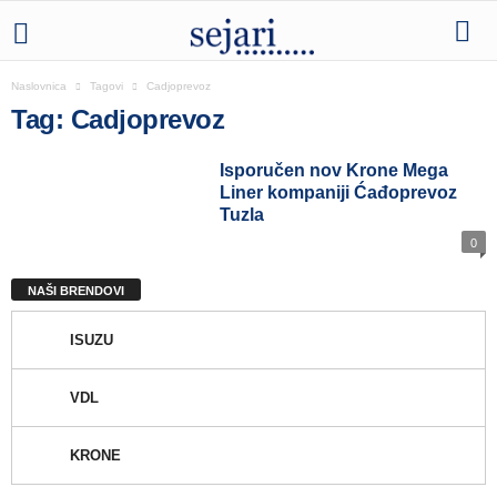
Naslovnica
Tagovi
Cadjoprevoz
Tag: Cadjoprevoz
Isporučen nov Krone Mega
Liner kompaniji Ćađoprevoz
Tuzla
0
NAŠI BRENDOVI
ISUZU
VDL
KRONE