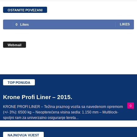
OSTANITE POVEZANI
0
Likes
LIKES
Webmail
TOP PONUDA
Krone Profi Liner – 2015.
0
KRONE PROFI LINER – Težina praznog vozila sa navedenom opremom
(+/- 3%): 6500 kg – Neopterećena visina sedla: 1.150 mm – Multilock-
spoljni ram za univerzalno osiguranje tereta...
NAJNOVIJA VIJEST