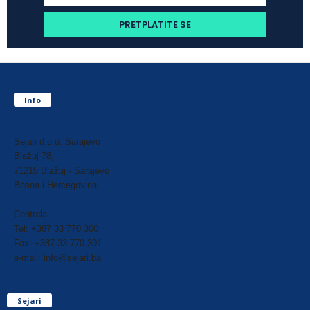
Info
Sejari d.o.o. Sarajevo
Blažuj 78,
71215 Blažuj - Sarajevo
Bosna i Hercegovina
Centrala:
Tel: +387 33 770 300
Fax: +387 33 770 301
e-mail: info@sejari.ba
Sejari