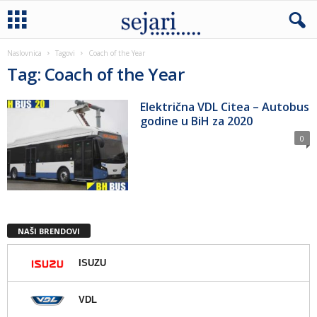
Naslovnica
Tagovi
Coach of the Year
Tag: Coach of the Year
Električna VDL Citea – Autobus
godine u BiH za 2020
0
NAŠI BRENDOVI
ISUZU
VDL