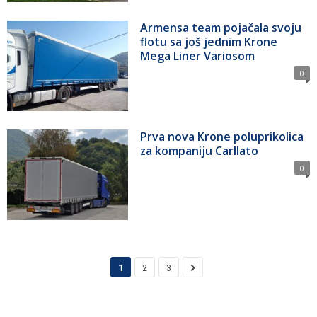
Armensa team pojačala svoju
flotu sa još jednim Krone
Mega Liner Variosom
0
Prva nova Krone poluprikolica
za kompaniju Carllato
0
1
2
3