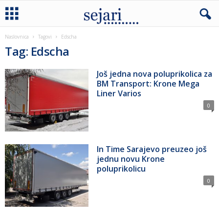
Naslovnica
Tagovi
Edscha
Tag: Edscha
Još jedna nova poluprikolica za
BM Transport: Krone Mega
Liner Varios
0
In Time Sarajevo preuzeo još
jednu novu Krone
poluprikolicu
0