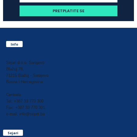
Info
Sejari d.o.o. Sarajevo
Blažuj 78,
71215 Blažuj - Sarajevo
Bosna i Hercegovina
Centrala:
Tel: +387 33 770 300
Fax: +387 33 770 301
e-mail: info@sejari.ba
Sejari