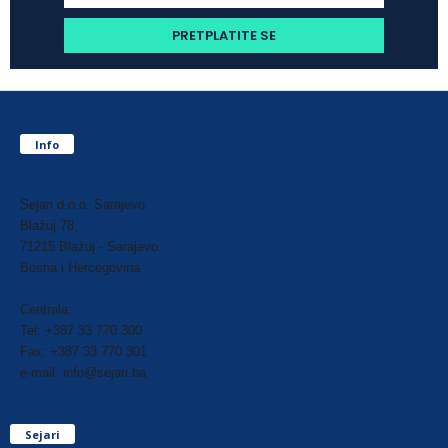
Info
Sejari d.o.o. Sarajevo
Blažuj 78,
71215 Blažuj - Sarajevo
Bosna i Hercegovina
Centrala:
Tel: +387 33 770 300
Fax: +387 33 770 301
e-mail: info@sejari.ba
Sejari