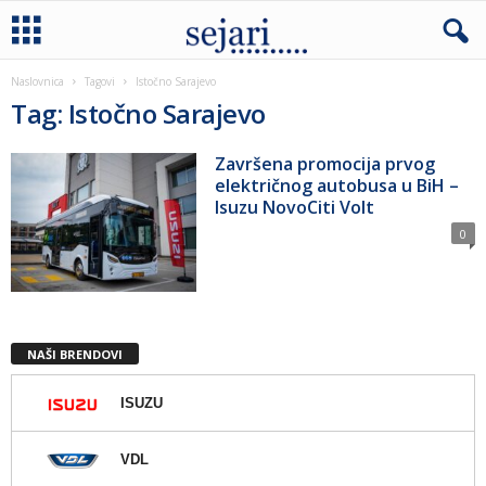
Naslovnica
Tagovi
Istočno Sarajevo
Tag: Istočno Sarajevo
Završena promocija prvog
električnog autobusa u BiH –
Isuzu NovoCiti Volt
0
NAŠI BRENDOVI
ISUZU
VDL