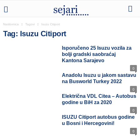
Naslovnica
Tagovi
Isuzu Citiport
Tag: Isuzu Citiport
Isporučeno 25 Isuzu vozila za
bolji gradski saobraćaj
Kantona Sarajevo
0
Anadolu Isuzu u jakom sastavu
na Busworld Turkey 2022
0
Električna VDL Citea – Autobus
godine u BiH za 2020
0
ISUZU Citiport autobus godine
u Bosni i Hercegovini!
0