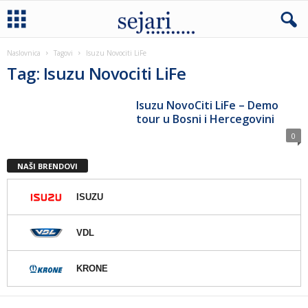
Naslovnica
Tagovi
Isuzu Novociti LiFe
Tag: Isuzu Novociti LiFe
Isuzu NovoCiti LiFe – Demo
tour u Bosni i Hercegovini
0
NAŠI BRENDOVI
ISUZU
VDL
KRONE