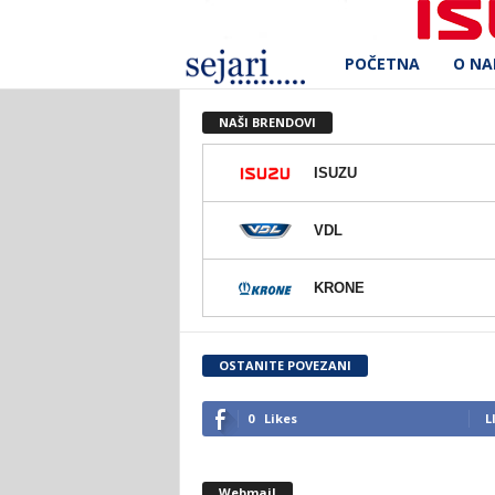
POČETNA
O N
S
e
NAŠI BRENDOVI
j
ISUZU
a
VDL
r
KRONE
i
d
OSTANITE POVEZANI
.
0
Likes
L
o
Webmail