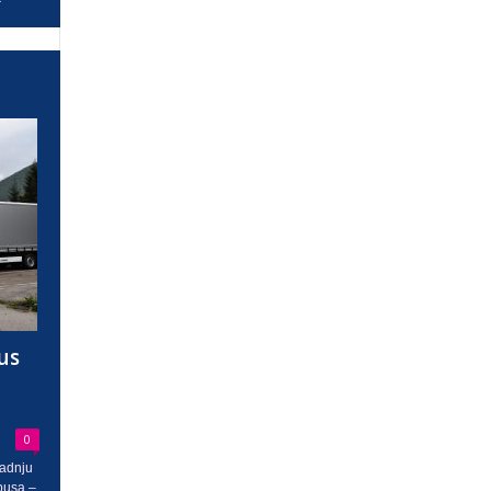
us
0
radnju
busa –