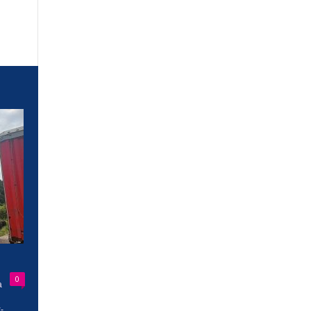
0
a
-