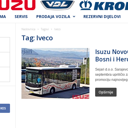
AMA
SERVIS
PRODAJA VOZILA
REZERVNI DIJELOVI
Naslovnica
Tagovi
Iveco
Tag: Iveco
Isuzu NovoC
Bosni i Her
Sejari d.o.o. Sarajev
septembra upriličio 
promociju najnovijeg 
Opširnije
IKES