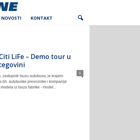
NOVOSTI
KONTAKT
iti LiFe – Demo tour u
cegovini
0
o, zastupnik Isuzu autobusa, je krajem
za bh. autobuske prevoznike i kompanije
modela iz Isuzu fabrike - model...