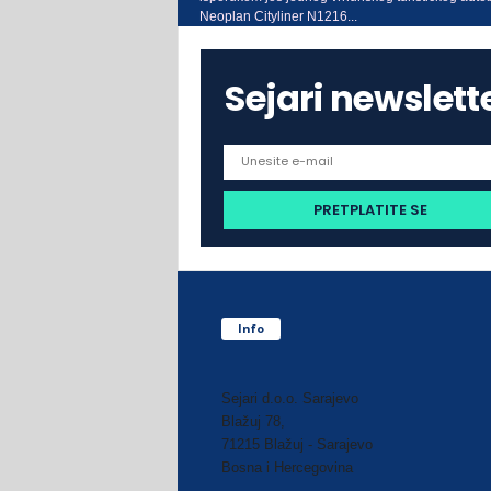
Neoplan Cityliner N1216...
Sejari newslett
Info
Sejari d.o.o. Sarajevo
Blažuj 78,
71215 Blažuj - Sarajevo
Bosna i Hercegovina