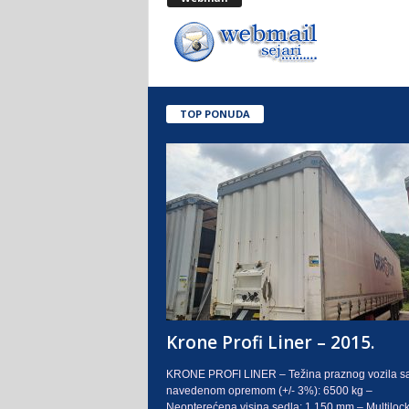
.
o
.
TOP PONUDA
S
a
r
a
j
e
Krone Profi Liner – 2015.
v
KRONE PROFI LINER – Težina praznog vozila s
navedenom opremom (+/- 3%): 6500 kg –
o
Neopterećena visina sedla: 1.150 mm – Multilock