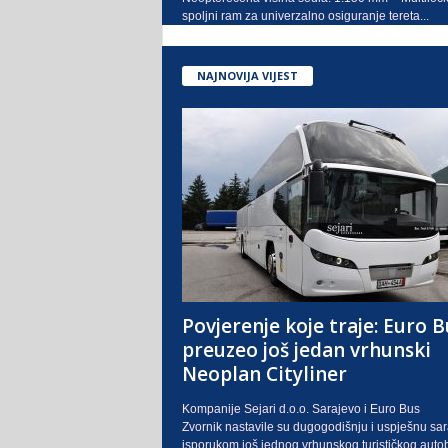
spoljni ram za univerzalno osiguranje tereta...
NAJNOVIJA VIJEST
Povjerenje koje traje: Euro B
preuzeo još jedan vrhunski
Neoplan Cityliner
Kompanije Sejari d.o.o. Sarajevo i Euro Bus
Zvornik nastavile su dugogodišnju i uspješnu sa
isporukom još jednog vrhunskog turističkog auto