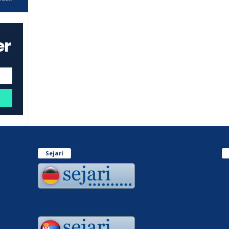
er
Sejari