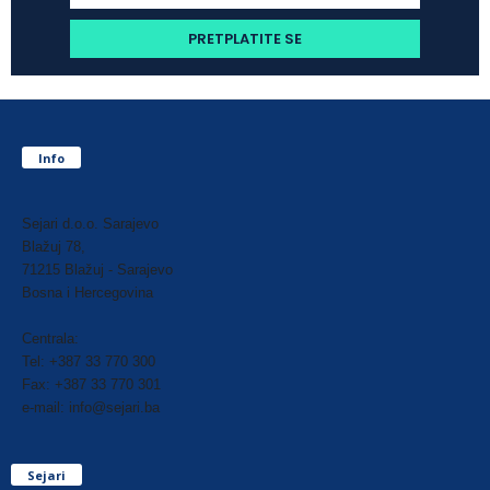
Info
Sejari d.o.o. Sarajevo
Blažuj 78,
71215 Blažuj - Sarajevo
Bosna i Hercegovina
Centrala:
Tel: +387 33 770 300
Fax: +387 33 770 301
e-mail: info@sejari.ba
Sejari