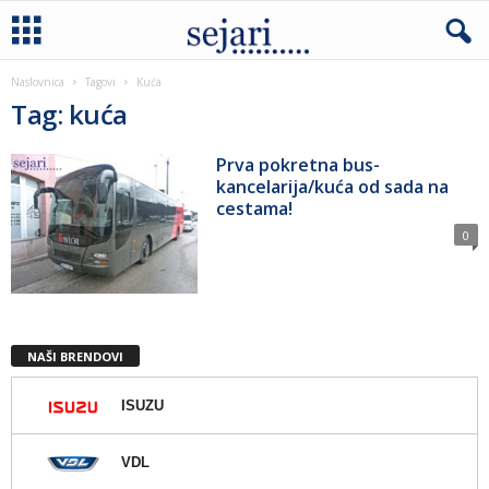
Naslovnica
Tagovi
Kuća
Tag: kuća
Prva pokretna bus-
kancelarija/kuća od sada na
cestama!
0
NAŠI BRENDOVI
ISUZU
VDL