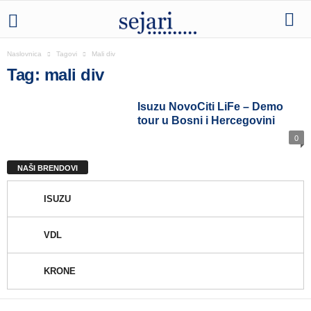
Naslovnica
Tagovi
Mali div
Tag: mali div
Isuzu NovoCiti LiFe – Demo
tour u Bosni i Hercegovini
0
NAŠI BRENDOVI
ISUZU
VDL
KRONE