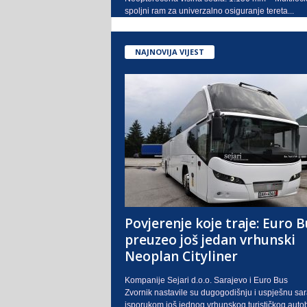
spoljni ram za univerzalno osiguranje tereta...
NAJNOVIJA VIJEST
Povjerenje koje traje: Euro B
preuzeo još jedan vrhunski
Neoplan Cityliner
Kompanije Sejari d.o.o. Sarajevo i Euro Bus
Zvornik nastavile su dugogodišnju i uspješnu sa
isporukom još jednog vrhunskog turističkog auto