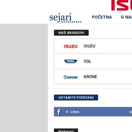
POČETNA
O N
S
e
NAŠI BRENDOVI
j
ISUZU
a
VDL
r
KRONE
i
d
OSTANITE POVEZANI
.
0
Likes
L
o
Webmail