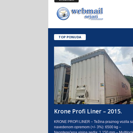
.
o
.
TOP PONUDA
S
a
r
a
j
e
Krone Profi Liner – 2015.
v
KRONE PROFI LINER – Težina praznog vozila s
navedenom opremom (+/- 3%): 6500 kg –
o
Neopterećena visina sedla: 1.150 mm – Multilock