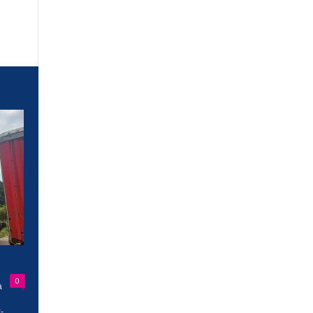
0
a
-