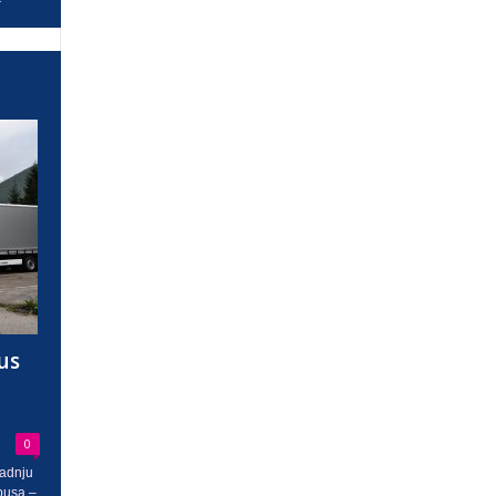
us
0
radnju
busa –