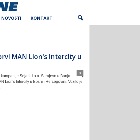
NOVOSTI
KONTAKT
rvi MAN Lion's Intercity u
0
 kompanije Sejari d.o.o. Sarajevo u Banja
AN Lion's Intercity u Bosni i Hercegovini. Vozilo je
.