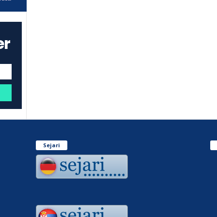
er
Sejari