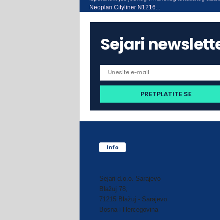
Neoplan Cityliner N1216...
Sejari newslett
Info
Sejari d.o.o. Sarajevo
Blažuj 78,
71215 Blažuj - Sarajevo
Bosna i Hercegovina