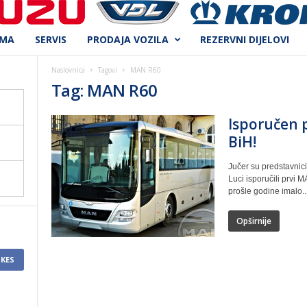
AMA
SERVIS
PRODAJA VOZILA
REZERVNI DIJELOVI
Naslovnica
Tagovi
MAN R60
Tag: MAN R60
Isporučen p
BiH!
Jučer su predstavnici
Luci isporučili prvi M
prošle godine imalo..
Opširnije
IKES