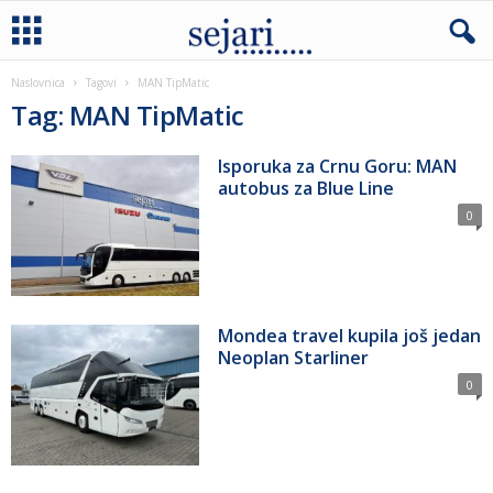
Naslovnica
Tagovi
MAN TipMatic
Tag: MAN TipMatic
Isporuka za Crnu Goru: MAN
autobus za Blue Line
0
Mondea travel kupila još jedan
Neoplan Starliner
0