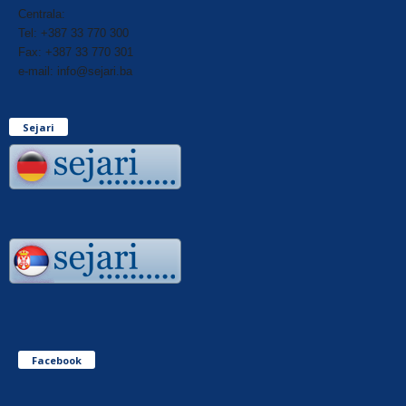
Centrala:
Tel: +387 33 770 300
Fax: +387 33 770 301
e-mail: info@sejari.ba
Sejari
Facebook