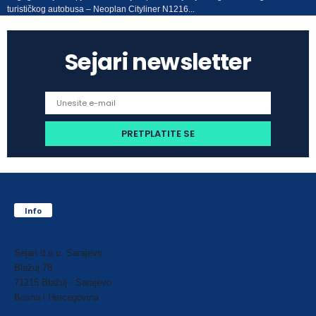
turističkog autobusa – Neoplan Cityliner N1216...
Sejari newsletter
Info
Sejari d.o.o. Sarajevo
Blažuj 78,
71215 Blažuj - Sarajevo
Bosna i Hercegovina