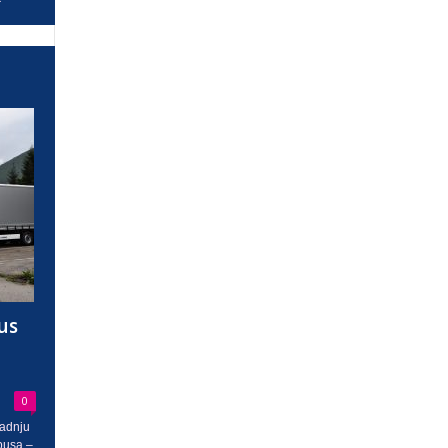
us
0
radnju
busa –