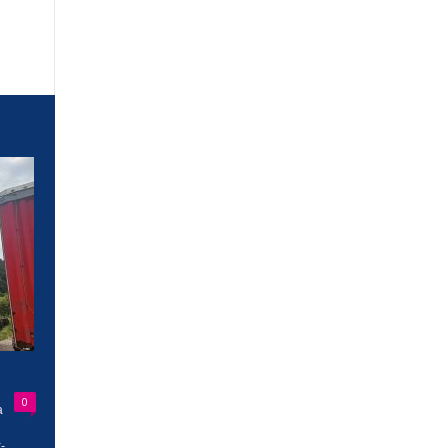
0
a
-