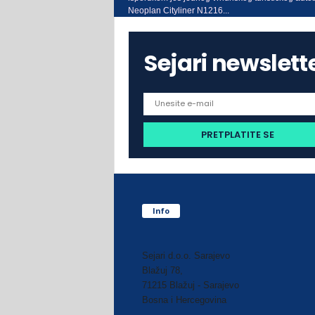
Neoplan Cityliner N1216...
Sejari newslett
Info
Sejari d.o.o. Sarajevo
Blažuj 78,
71215 Blažuj - Sarajevo
Bosna i Hercegovina