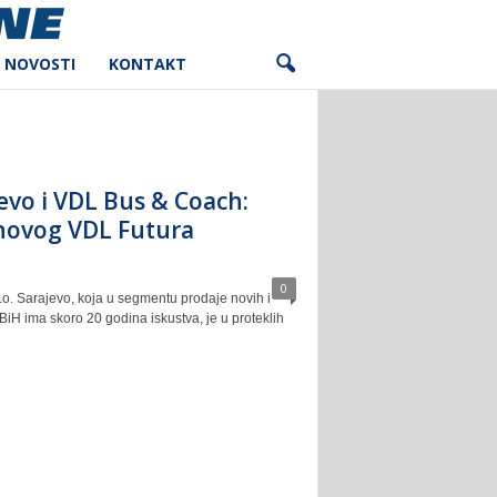
NOVOSTI
KONTAKT
jevo i VDL Bus & Coach:
novog VDL Futura
0
.o. Sarajevo, koja u segmentu prodaje novih i
iH ima skoro 20 godina iskustva, je u proteklih