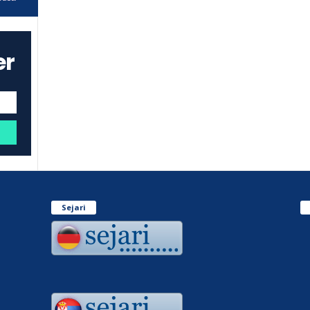
er
Sejari