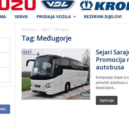
AMA
SERVIS
PRODAJA VOZILA
REZERVNI DIJELOVI
Naslovnica
Tagovi
Međugorje
Tag: Međugorje
Sejari Sara
Promocija 
autobusa
Kompanija Sejari d.o
polovnih autobusa u B
deset dana...
Opširnije
IKES