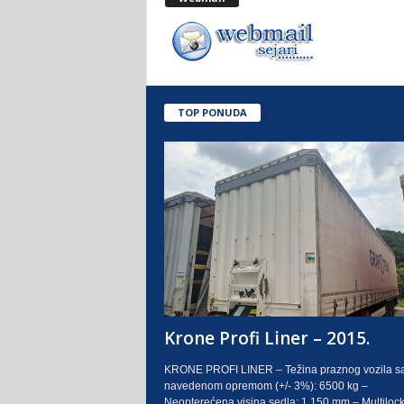
.
o
.
TOP PONUDA
S
a
r
a
j
e
Krone Profi Liner – 2015.
v
KRONE PROFI LINER – Težina praznog vozila s
navedenom opremom (+/- 3%): 6500 kg –
o
Neopterećena visina sedla: 1.150 mm – Multilock