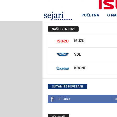
POČETNA
O N
S
e
NAŠI BRENDOVI
j
ISUZU
a
VDL
r
KRONE
i
d
OSTANITE POVEZANI
.
0
Likes
L
o
Webmail