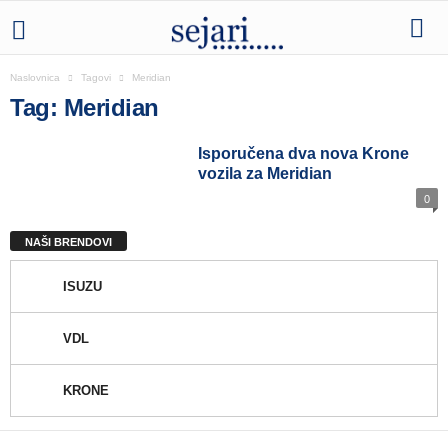
Naslovnica
Tagovi
Meridian
Tag: Meridian
Isporučena dva nova Krone
vozila za Meridian
0
NAŠI BRENDOVI
ISUZU
VDL
KRONE