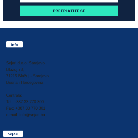
Info
Sejari d.o.o. Sarajevo
Blažuj 78,
71215 Blažuj - Sarajevo
Bosna i Hercegovina
Centrala:
Tel: +387 33 770 300
Fax: +387 33 770 301
e-mail: info@sejari.ba
Sejari