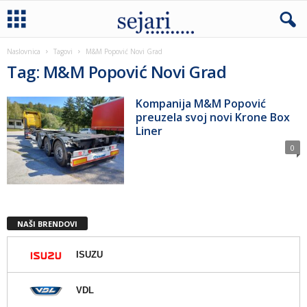
Naslovnica
Tagovi
M&M Popović Novi Grad
Tag: M&M Popović Novi Grad
Kompanija M&M Popović
preuzela svoj novi Krone Box
Liner
0
NAŠI BRENDOVI
ISUZU
VDL