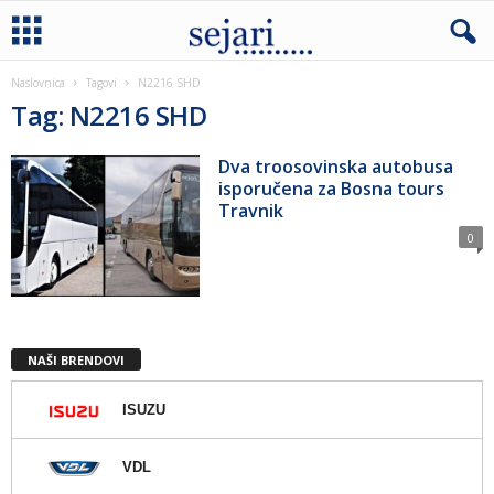
Naslovnica
Tagovi
N2216 SHD
Tag: N2216 SHD
Dva troosovinska autobusa
isporučena za Bosna tours
Travnik
0
NAŠI BRENDOVI
ISUZU
VDL