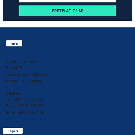
Info
Sejari d.o.o. Sarajevo
Blažuj 78,
71215 Blažuj - Sarajevo
Bosna i Hercegovina
Centrala:
Tel: +387 33 770 300
Fax: +387 33 770 301
e-mail: info@sejari.ba
Sejari