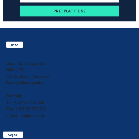
Info
Sejari d.o.o. Sarajevo
Blažuj 78,
71215 Blažuj - Sarajevo
Bosna i Hercegovina
Centrala:
Tel: +387 33 770 300
Fax: +387 33 770 301
e-mail: info@sejari.ba
Sejari