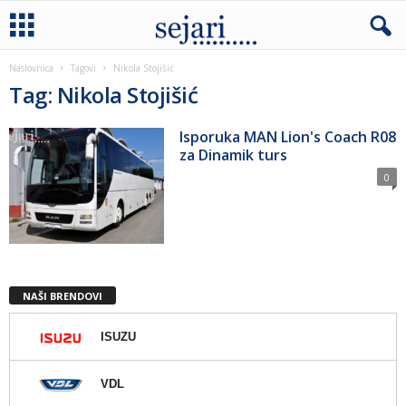
Naslovnica
Tagovi
Nikola Stojišić
Tag: Nikola Stojišić
Isporuka MAN Lion's Coach R08
za Dinamik turs
0
NAŠI BRENDOVI
ISUZU
VDL