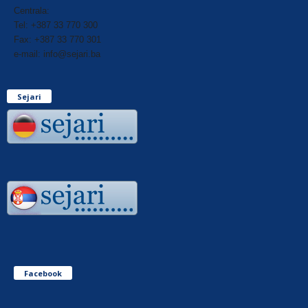
Centrala:
Tel: +387 33 770 300
Fax: +387 33 770 301
e-mail: info@sejari.ba
Sejari
Facebook