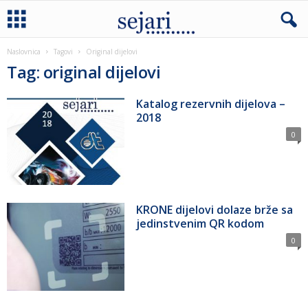
Naslovnica
Tagovi
Original dijelovi
Tag: original dijelovi
Katalog rezervnih dijelova –
2018
0
KRONE dijelovi dolaze brže sa
jedinstvenim QR kodom
0