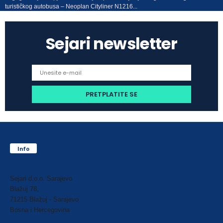
turističkog autobusa – Neoplan Cityliner N1216...
Sejari newsletter
Info
Sejari d.o.o. Sarajevo
Blažuj 78,
71215 Blažuj - Sarajevo
Bosna i Hercegovina