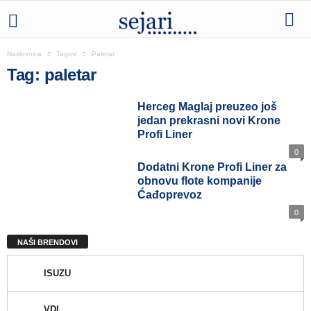
Naslovnica
Tagovi
Paletar
Tag: paletar
Herceg Maglaj preuzeo još
jedan prekrasni novi Krone
Profi Liner
0
Dodatni Krone Profi Liner za
obnovu flote kompanije
Ćađoprevoz
0
NAŠI BRENDOVI
ISUZU
VDL