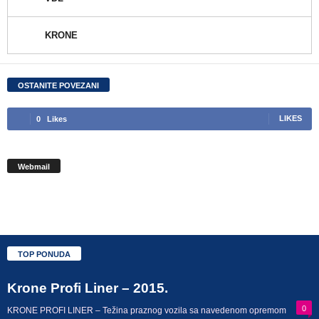
KRONE
OSTANITE POVEZANI
LIKES
0
Likes
Webmail
TOP PONUDA
Krone Profi Liner – 2015.
0
KRONE PROFI LINER – Težina praznog vozila sa navedenom opremom