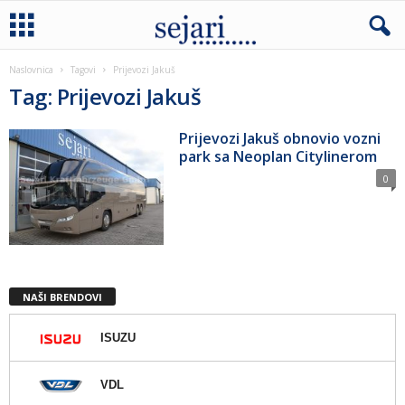
Naslovnica
Tagovi
Prijevozi Jakuš
Tag: Prijevozi Jakuš
Prijevozi Jakuš obnovio vozni
park sa Neoplan Citylinerom
0
NAŠI BRENDOVI
ISUZU
VDL