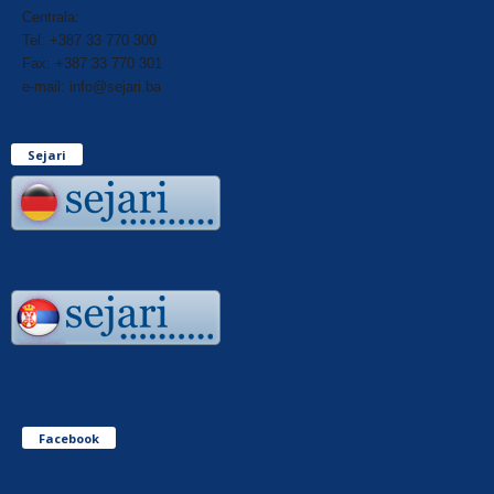
Centrala:
Tel: +387 33 770 300
Fax: +387 33 770 301
e-mail: info@sejari.ba
Sejari
Facebook