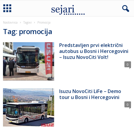
Naslovnica
Tagovi
Promocija
Tag: promocija
Predstavljen prvi električni
autobus u Bosni i Hercegovini
– Isuzu NovoCiti Volt!
0
Isuzu NovoCiti LiFe – Demo
tour u Bosni i Hercegovini
0