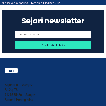
turističkog autobusa – Neoplan Cityliner N1216...
Sejari newsletter
Info
Sejari d.o.o. Sarajevo
Blažuj 78,
71215 Blažuj - Sarajevo
Bosna i Hercegovina