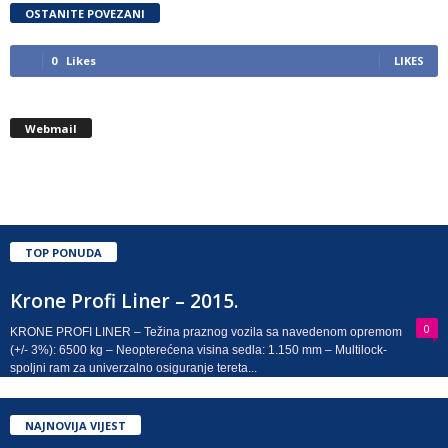
OSTANITE POVEZANI
0
Likes
LIKES
Webmail
TOP PONUDA
Krone Profi Liner – 2015.
0
KRONE PROFI LINER – Težina praznog vozila sa navedenom opremom
(+/- 3%): 6500 kg – Neopterećena visina sedla: 1.150 mm – Multilock-
spoljni ram za univerzalno osiguranje tereta...
NAJNOVIJA VIJEST