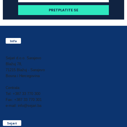
Info
Sejari d.o.o. Sarajevo
Blažuj 78,
71215 Blažuj - Sarajevo
Bosna i Hercegovina
Centrala:
Tel: +387 33 770 300
Fax: +387 33 770 301
e-mail: info@sejari.ba
Sejari