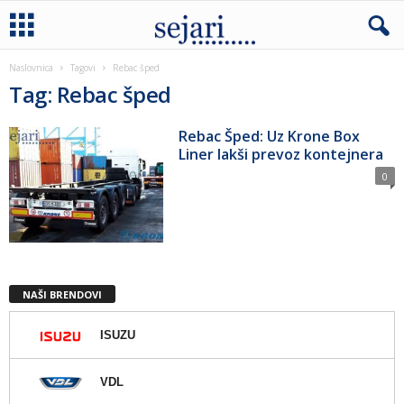
Naslovnica
Tagovi
Rebac šped
Tag: Rebac šped
Rebac Šped: Uz Krone Box
Liner lakši prevoz kontejnera
0
NAŠI BRENDOVI
ISUZU
VDL