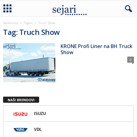
Naslovnica
Tagovi
Truch Show
Tag: Truch Show
KRONE Profi Liner na BH Truck
Show
0
NAŠI BRENDOVI
ISUZU
VDL