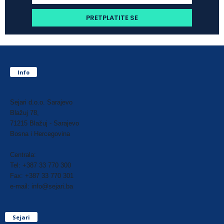
Info
Sejari d.o.o. Sarajevo
Blažuj 78,
71215 Blažuj - Sarajevo
Bosna i Hercegovina
Centrala:
Tel: +387 33 770 300
Fax: +387 33 770 301
e-mail: info@sejari.ba
Sejari