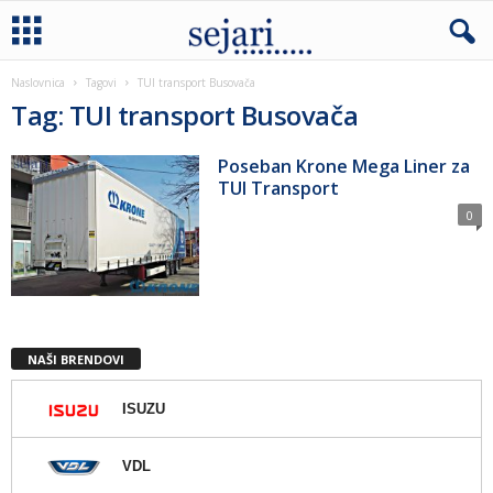
Naslovnica
Tagovi
TUI transport Busovača
Tag: TUI transport Busovača
Poseban Krone Mega Liner za
TUI Transport
0
NAŠI BRENDOVI
ISUZU
VDL