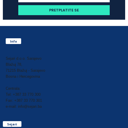
Info
Sejari d.o.o. Sarajevo
Blažuj 78,
71215 Blažuj - Sarajevo
Bosna i Hercegovina
Centrala:
Tel: +387 33 770 300
Fax: +387 33 770 301
e-mail: info@sejari.ba
Sejari