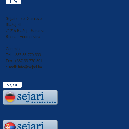
Info
Sejari d.o.o. Sarajevo
Blažuj 78,
71215 Blažuj - Sarajevo
Bosna i Hercegovina
Centrala:
Tel: +387 33 770 300
Fax: +387 33 770 301
e-mail: info@sejari.ba
Sejari