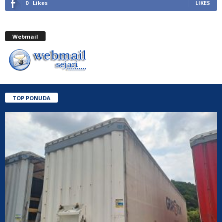
0
Likes
LIKES
Webmail
TOP PONUDA