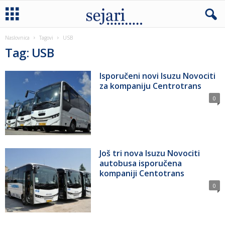
Naslovnica
Tagovi
USB
Tag: USB
Isporučeni novi Isuzu Novociti
za kompaniju Centrotrans
0
Još tri nova Isuzu Novociti
autobusa isporučena
kompaniji Centotrans
0