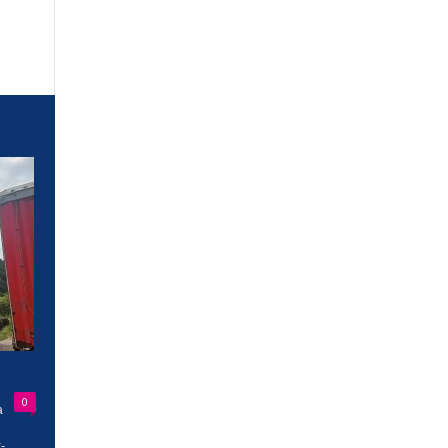
0
a
-