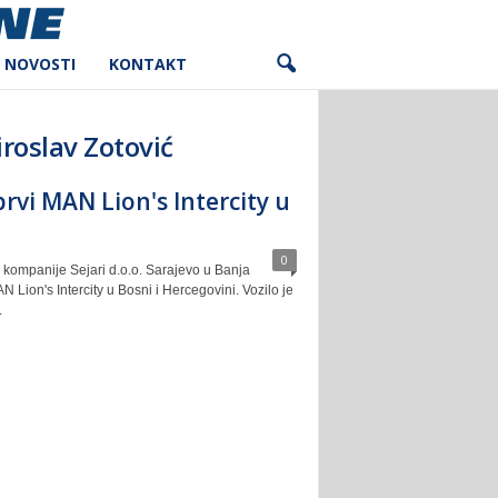
NOVOSTI
KONTAKT
iroslav Zotović
rvi MAN Lion's Intercity u
0
 kompanije Sejari d.o.o. Sarajevo u Banja
AN Lion's Intercity u Bosni i Hercegovini. Vozilo je
.