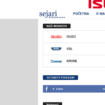
POČETNA
O N
S
e
NAŠI BRENDOVI
j
ISUZU
a
VDL
r
KRONE
i
d
OSTANITE POVEZANI
.
0
Likes
L
o
Webmail