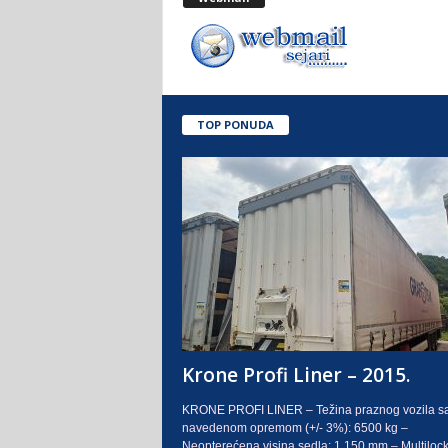
.
o
.
TOP PONUDA
S
a
r
a
j
e
Krone Profi Liner – 2015.
v
KRONE PROFI LINER – Težina praznog vozila s
navedenom opremom (+/- 3%): 6500 kg –
o
Neopterećena visina sedla: 1.150 mm – Multilock