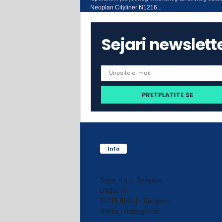
Neoplan Cityliner N1216...
Sejari newslett
Info
Sejari d.o.o. Sarajevo
Blažuj 78,
71215 Blažuj - Sarajevo
Bosna i Hercegovina