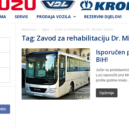
AMA
SERVIS
PRODAJA VOZILA
REZERVNI DIJELOVI
Naslovnica
Tagovi
Zavod za rehabilitaciju Dr. Miroslav Zotović
Tag: Zavod za rehabilitaciju Dr. M
Isporučen p
BiH!
Jučer su predstavnici
Luci isporučili prvi M
prošle godine imalo..
Opširnije
IKES