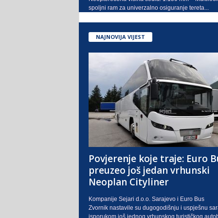
spoljni ram za univerzalno osiguranje tereta...
NAJNOVIJA VIJEST
Povjerenje koje traje: Euro B
preuzeo još jedan vrhunski
Neoplan Cityliner
Kompanije Sejari d.o.o. Sarajevo i Euro Bus
Zvornik nastavile su dugogodišnju i uspješnu sa
isporukom još jednog vrhunskog turističkog auto