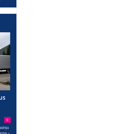
us
0
radnju
busa –