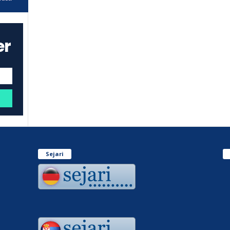
er
Sejari