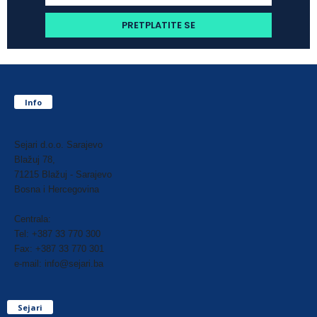
Info
Sejari d.o.o. Sarajevo
Blažuj 78,
71215 Blažuj - Sarajevo
Bosna i Hercegovina
Centrala:
Tel: +387 33 770 300
Fax: +387 33 770 301
e-mail: info@sejari.ba
Sejari