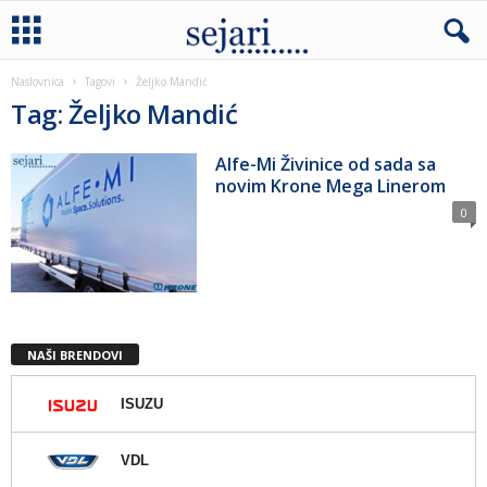
Naslovnica
Tagovi
Željko Mandić
Tag: Željko Mandić
Alfe-Mi Živinice od sada sa
novim Krone Mega Linerom
0
NAŠI BRENDOVI
ISUZU
VDL