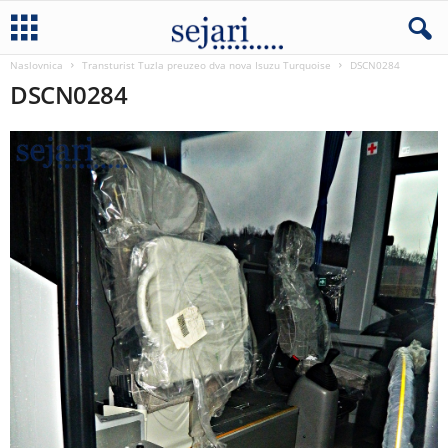
Naslovnica
Transturist Tuzla preuzeo dva nova Isuzu Turquoise
DSCN0284
DSCN0284