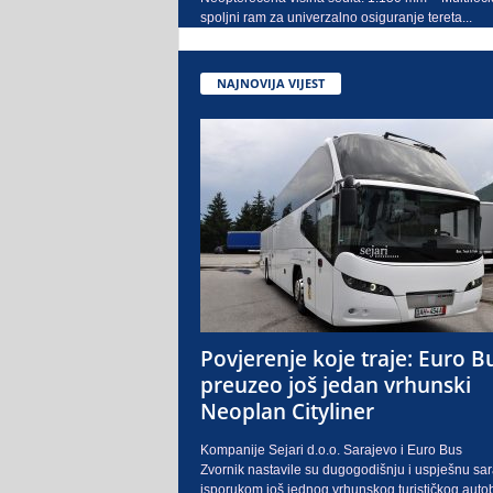
spoljni ram za univerzalno osiguranje tereta...
NAJNOVIJA VIJEST
Povjerenje koje traje: Euro B
preuzeo još jedan vrhunski
Neoplan Cityliner
Kompanije Sejari d.o.o. Sarajevo i Euro Bus
Zvornik nastavile su dugogodišnju i uspješnu sa
isporukom još jednog vrhunskog turističkog auto