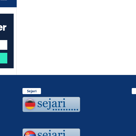
er
Sejari