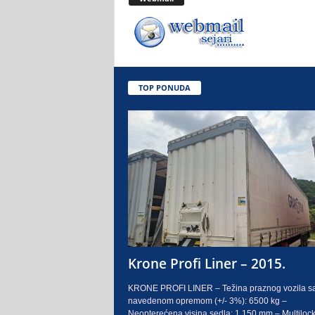
.
o
.
TOP PONUDA
S
a
r
a
j
e
Krone Profi Liner – 2015.
v
KRONE PROFI LINER – Težina praznog vozila s
navedenom opremom (+/- 3%): 6500 kg –
o
Neopterećena visina sedla: 1.150 mm – Multilock