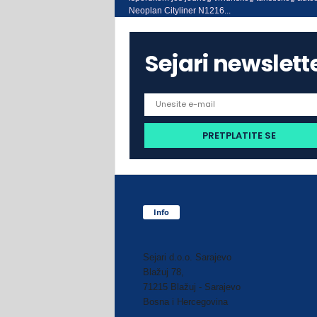
Neoplan Cityliner N1216...
Sejari newslett
Info
Sejari d.o.o. Sarajevo
Blažuj 78,
71215 Blažuj - Sarajevo
Bosna i Hercegovina