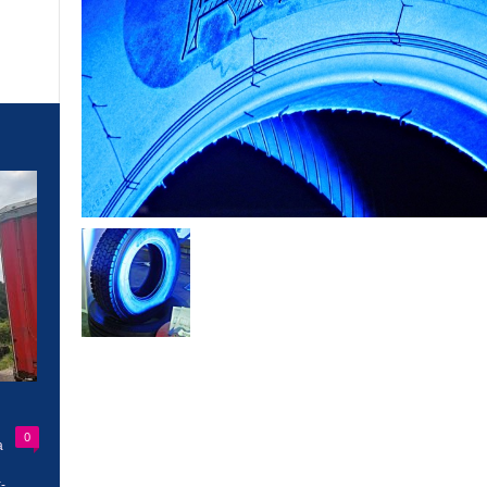
0
a
-