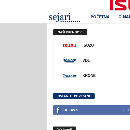
POČETNA
O NA
S
e
NAŠI BRENDOVI
j
ISUZU
a
VDL
r
KRONE
i
d
OSTANITE POVEZANI
.
0
Likes
L
o
Webmail