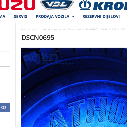
MA
SERVIS
PRODAJA VOZILA
REZERVNI DIJELOVI
Naslovnica
Završeni još jedni “Dani otvorenih vrata” u Tuzli
DSCN0695
DSCN0695
IKES