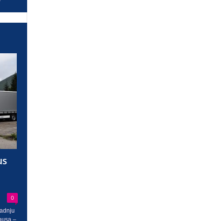
us
0
radnju
busa –