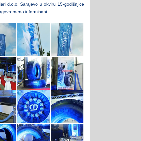
jari d.o.o. Sarajevo u okviru 15-godišnjice
blagovremeno informisani.