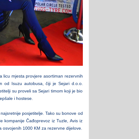
a na licu mjesta provjere asortiman rezervnih
n od Isuzu autobusa, čiji je Sejari d.o.o.
itelji su proveli sa Sejari timom koji je bio
epšale i hostese.
najsretnije posjetitelje. Tako su bonove od
le kompanije Čađoprevoz iz Tuzle, Avis iz
i sa osvojenih 1000 KM za rezervne dijelove.