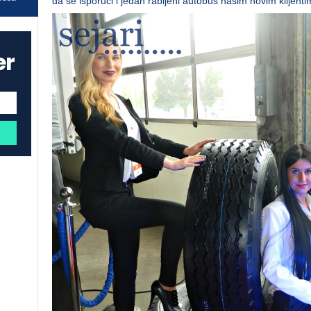
da se isporuči i jedan rabljeni autobus našim novim klijenti
er