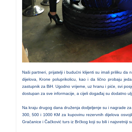
Naši partneri, prijatelji i budućni klijenti su imali priliku d
dijelova, Krone poluprikolicu, kao i da lično probaju jeda
zastupnik za BiH. Ugodno vrijeme, uz hranu i piće, svi posjet
dostupan za sve informacije, a cijeli događaj su dodatno ulj
Na kraju drugog dana druženja dodjeljenje su i nagrade za 
300, 500 i 1000 KM za kupovinu rezervnih dijelova osvoji
Gračanice i Čačković turs iz Brčkog koji su bili i najsretnij