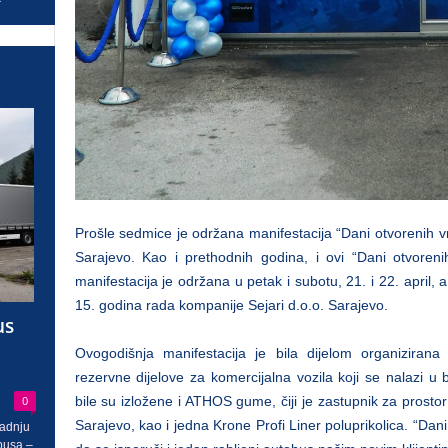
Prošle sedmice je održana manifestacija “Dani otvorenih vr
Sarajevo. Kao i prethodnih godina, i ovi “Dani otvoren
manifestacija je održana u petak i subotu, 21. i 22. april, 
15. godina rada kompanije Sejari d.o.o. Sarajevo.
us
Ovogodišnja manifestacija je bila dijelom organiziran
rezervne dijelove za komercijalna vozila koji se nalazi u 
0
bile su izložene i ATHOS gume, čiji je zastupnik za prosto
Sarajevo, kao i jedna Krone Profi Liner poluprikolica. “Dani 
radnju
busa –