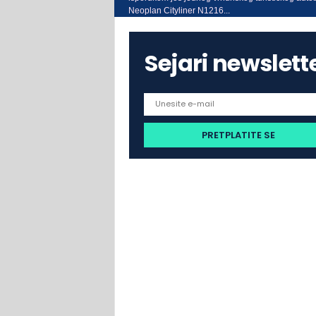
Neoplan Cityliner N1216...
Sejari newslett