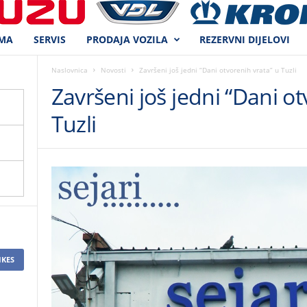
MA
SERVIS
PRODAJA VOZILA
REZERVNI DIJELOVI
Naslovnica
Novosti
Završeni još jedni “Dani otvorenih vrata” u Tuzli
Završeni još jedni “Dani ot
Tuzli
IKES