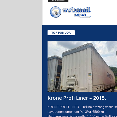
.
o
.
TOP PONUDA
S
a
r
a
j
e
Krone Profi Liner – 2015.
v
KRONE PROFI LINER – Težina praznog vozila s
navedenom opremom (+/- 3%): 6500 kg –
o
Neopterećena visina sedla: 1.150 mm – Multilock