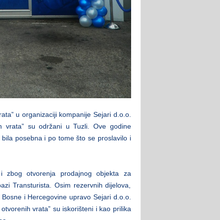
ata” u organizaciji kompanije Sejari d.o.o.
ih vrata” su održani u Tuzli. Ove godine
a bila posebna i po tome što se proslavilo i
a i zbog otvorenja prodajnog objekta za
bazi Transturista. Osim rezervnih dijelova,
r Bosne i Hercegovine upravo Sejari d.o.o.
otvorenih vrata” su iskorišteni i kao prilika