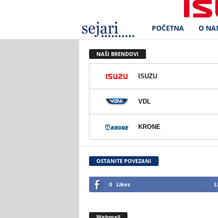
POČETNA
O NA
S
e
NAŠI BRENDOVI
j
ISUZU
a
VDL
r
KRONE
i
d
OSTANITE POVEZANI
.
0
Likes
L
o
Webmail