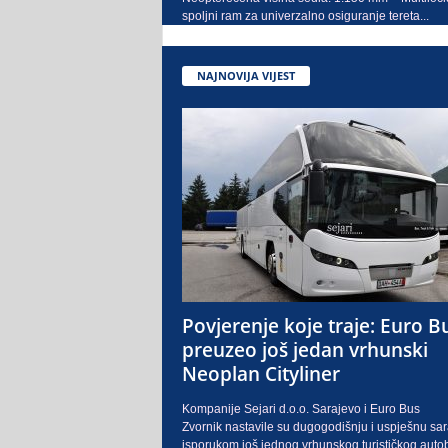
spoljni ram za univerzalno osiguranje tereta...
NAJNOVIJA VIJEST
Povjerenje koje traje: Euro B
preuzeo još jedan vrhunski
Neoplan Cityliner
Kompanije Sejari d.o.o. Sarajevo i Euro Bus
Zvornik nastavile su dugogodišnju i uspješnu sa
isporukom još jednog vrhunskog turističkog auto