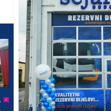
0
a
-