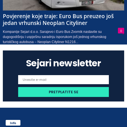
Povjerenje koje traje: Euro Bus preuzeo još
jedan vrhunski Neoplan Cityliner
0
Kompanije Sejari d.o.o. Sarajevo i Euro Bus Zvornik nastavile su
dugogodišnju i uspješnu saradnju isporukom još jednog vrhunskog
turističkog autobusa – Neoplan Cityliner N1216...
Sejari newsletter
Info