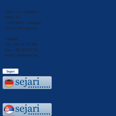
Sejari d.o.o. Sarajevo
Blažuj 78,
71215 Blažuj - Sarajevo
Bosna i Hercegovina
Centrala:
Tel: +387 33 770 300
Fax: +387 33 770 301
e-mail: info@sejari.ba
Sejari