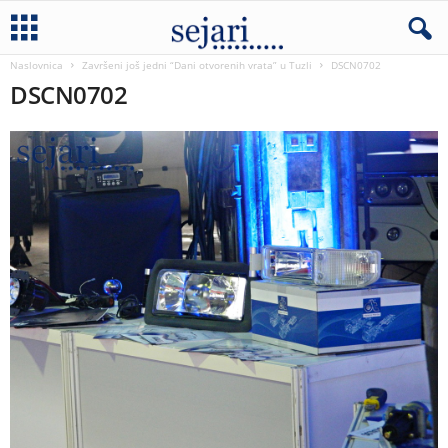
Naslovnica
Završeni još jedni “Dani otvorenih vrata” u Tuzli
DSCN0702
DSCN0702