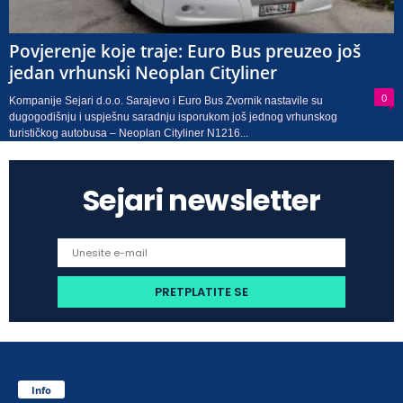
Povjerenje koje traje: Euro Bus preuzeo još
jedan vrhunski Neoplan Cityliner
0
Kompanije Sejari d.o.o. Sarajevo i Euro Bus Zvornik nastavile su
dugogodišnju i uspješnu saradnju isporukom još jednog vrhunskog
turističkog autobusa – Neoplan Cityliner N1216...
Sejari newsletter
Info