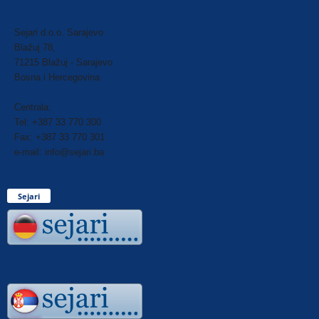
Sejari d.o.o. Sarajevo
Blažuj 78,
71215 Blažuj - Sarajevo
Bosna i Hercegovina
Centrala:
Tel: +387 33 770 300
Fax: +387 33 770 301
e-mail: info@sejari.ba
Sejari