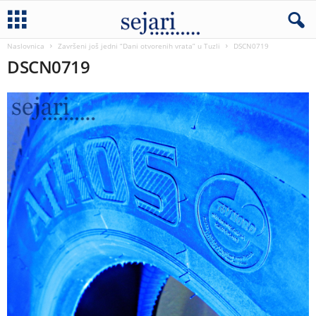
Naslovnica
Završeni još jedni “Dani otvorenih vrata” u Tuzli
DSCN0719
DSCN0719