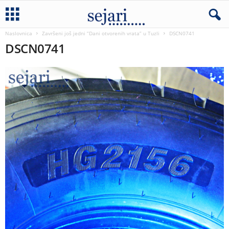
Naslovnica
Završeni još jedni “Dani otvorenih vrata” u Tuzli
DSCN0741
DSCN0741