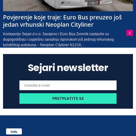
Povjerenje koje traje: Euro Bus preuzeo još
jedan vrhunski Neoplan Cityliner
0
Kompanije Sejari d.o.o. Sarajevo i Euro Bus Zvornik nastavile su
dugogodišnju i uspješnu saradnju isporukom još jednog vrhunskog
turističkog autobusa – Neoplan Cityliner N1216...
Sejari newsletter
Info