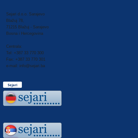
Sejari d.o.o. Sarajevo
Blažuj 78,
71215 Blažuj - Sarajevo
Bosna i Hercegovina
Centrala:
Tel: +387 33 770 300
Fax: +387 33 770 301
e-mail: info@sejari.ba
Sejari