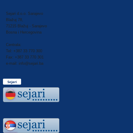
Sejari d.o.o. Sarajevo
Blažuj 78,
71215 Blažuj - Sarajevo
Bosna i Hercegovina
Centrala:
Tel: +387 33 770 300
Fax: +387 33 770 301
e-mail: info@sejari.ba
Sejari