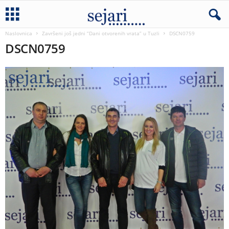
Naslovnica
Završeni još jedni “Dani otvorenih vrata” u Tuzli
DSCN0759
DSCN0759