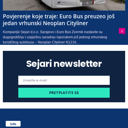
Povjerenje koje traje: Euro Bus preuzeo još
jedan vrhunski Neoplan Cityliner
0
Kompanije Sejari d.o.o. Sarajevo i Euro Bus Zvornik nastavile su
dugogodišnju i uspješnu saradnju isporukom još jednog vrhunskog
turističkog autobusa – Neoplan Cityliner N1216...
Sejari newsletter
Info