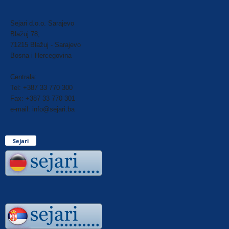
Sejari d.o.o. Sarajevo
Blažuj 78,
71215 Blažuj - Sarajevo
Bosna i Hercegovina
Centrala:
Tel: +387 33 770 300
Fax: +387 33 770 301
e-mail: info@sejari.ba
Sejari