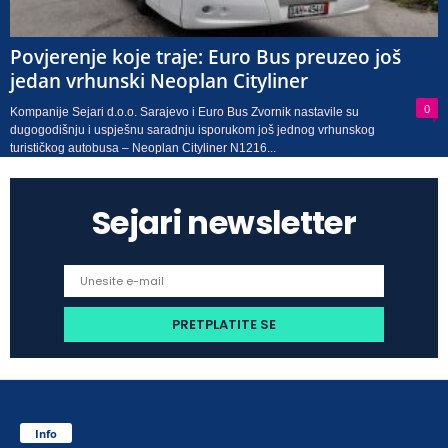
Povjerenje koje traje: Euro Bus preuzeo još
jedan vrhunski Neoplan Cityliner
0
Kompanije Sejari d.o.o. Sarajevo i Euro Bus Zvornik nastavile su
dugogodišnju i uspješnu saradnju isporukom još jednog vrhunskog
turističkog autobusa – Neoplan Cityliner N1216...
Sejari newsletter
Info