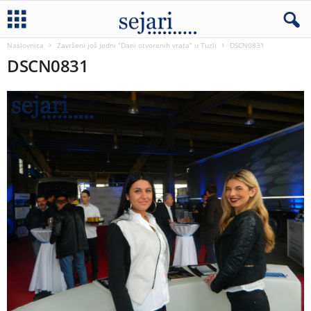
Naslovnica
Završeni još jedni “Dani otvorenih vrata” u Tuzli
DSCN0831
DSCN0831