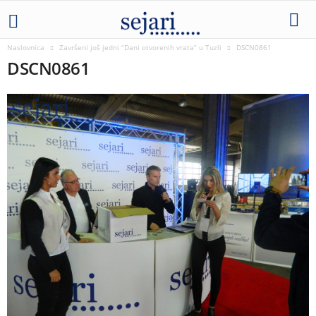
Naslovnica
Završeni još jedni “Dani otvorenih vrata” u Tuzli
DSCN0861
DSCN0861