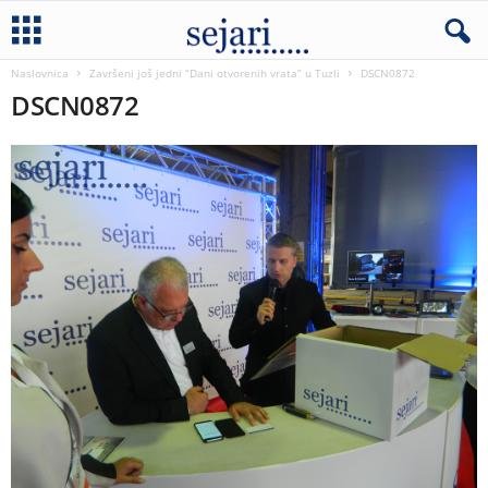
Naslovnica
Završeni još jedni “Dani otvorenih vrata” u Tuzli
DSCN0872
DSCN0872