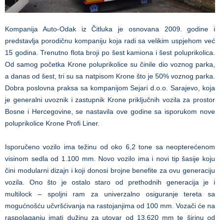
Kompanija Auto-Odak iz Čitluka je osnovana 2009. godine i
predstavlja porodičnu kompaniju koja radi sa velikim uspjehom već
15 godina. Trenutno flota broji po šest kamiona i šest poluprikolica.
Od samog početka Krone poluprikolice su činile dio voznog parka,
a danas od šest, tri su sa natpisom Krone što je 50% voznog parka.
Dobra poslovna praksa sa kompanijom Sejari d.o.o. Sarajevo, koja
je generalni uvoznik i zastupnik Krone priključnih vozila za prostor
Bosne i Hercegovine, se nastavila ove godine sa isporukom nove
poluprikolice Krone Profi Liner.
Isporučeno vozilo ima težinu od oko 6,2 tone sa neopterećenom
visinom sedla od 1.100 mm. Novo vozilo ima i novi tip šasije koju
čini modularni dizajn i koji donosi brojne benefite za ovu generaciju
vozila. Ono što je ostalo staro od prethodnih generacija je i
multilock – spoljni ram za univerzalno osiguranje tereta sa
mogućnošću učvršćivanja na rastojanjima od 100 mm. Vozači će na
raspolaganju imati dužinu za utovar od 13.620 mm te širinu od