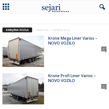
AUTOBUSI
MINIBUSEVI
NOVOSTI
PREPORUKA
RABLJENA VOZILA
Naslovnica
Rabljena vozila
Krone Mega Liner Varios –
NOVO VOZILO
0
Krone Profi Liner Varios –
NOVO VOZILO
0