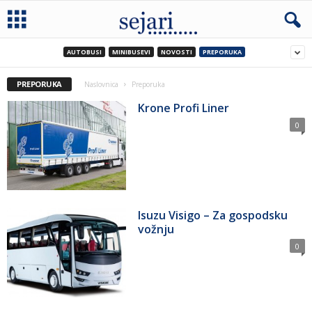
AUTOBUSI
MINIBUSEVI
NOVOSTI
PREPORUKA
PREPORUKA
Naslovnica
Preporuka
Krone Profi Liner
0
Isuzu Visigo – Za gospodsku
vožnju
0