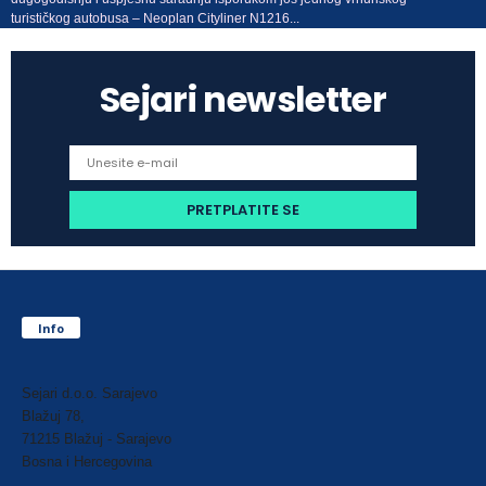
turističkog autobusa – Neoplan Cityliner N1216...
Sejari newsletter
Info
Sejari d.o.o. Sarajevo
Blažuj 78,
71215 Blažuj - Sarajevo
Bosna i Hercegovina