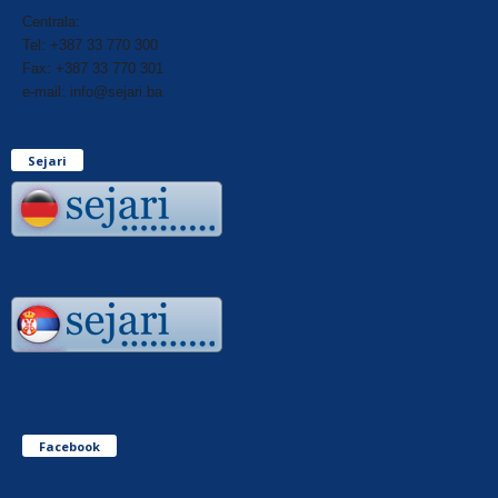
Centrala:
Tel: +387 33 770 300
Fax: +387 33 770 301
e-mail: info@sejari.ba
Sejari
Facebook