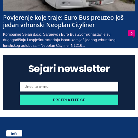
Povjerenje koje traje: Euro Bus preuzeo još
jedan vrhunski Neoplan Cityliner
0
Kompanije Sejari d.o.o. Sarajevo i Euro Bus Zvornik nastavile su
dugogodišnju i uspješnu saradnju isporukom još jednog vrhunskog
turističkog autobusa – Neoplan Cityliner N1216...
Sejari newsletter
Info