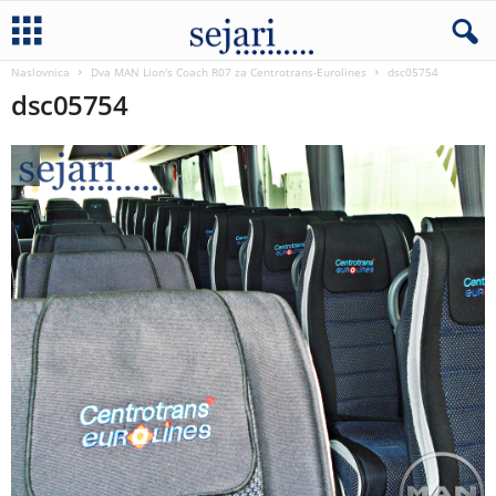
Naslovnica
Dva MAN Lion's Coach R07 za Centrotrans-Eurolines
dsc05754
dsc05754