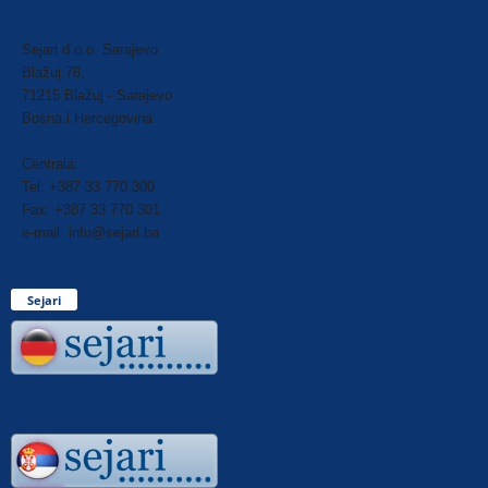
Sejari d.o.o. Sarajevo
Blažuj 78,
71215 Blažuj - Sarajevo
Bosna i Hercegovina
Centrala:
Tel: +387 33 770 300
Fax: +387 33 770 301
e-mail: info@sejari.ba
Sejari