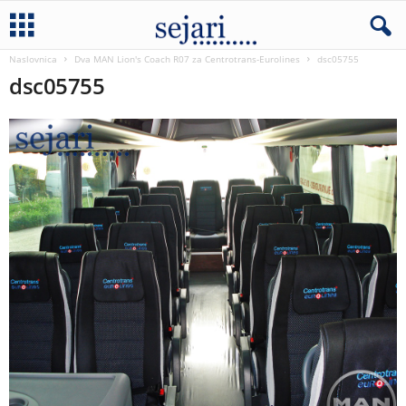
Naslovnica
Dva MAN Lion's Coach R07 za Centrotrans-Eurolines
dsc05755
dsc05755