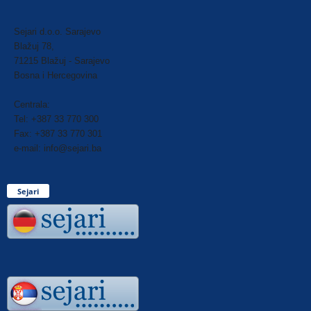
Sejari d.o.o. Sarajevo
Blažuj 78,
71215 Blažuj - Sarajevo
Bosna i Hercegovina
Centrala:
Tel: +387 33 770 300
Fax: +387 33 770 301
e-mail: info@sejari.ba
Sejari