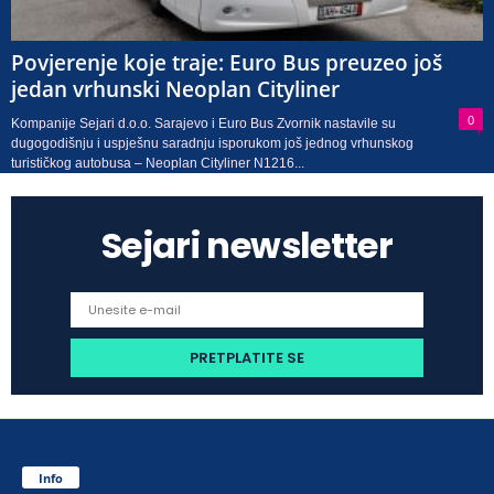
Povjerenje koje traje: Euro Bus preuzeo još
jedan vrhunski Neoplan Cityliner
0
Kompanije Sejari d.o.o. Sarajevo i Euro Bus Zvornik nastavile su
dugogodišnju i uspješnu saradnju isporukom još jednog vrhunskog
turističkog autobusa – Neoplan Cityliner N1216...
Sejari newsletter
Info