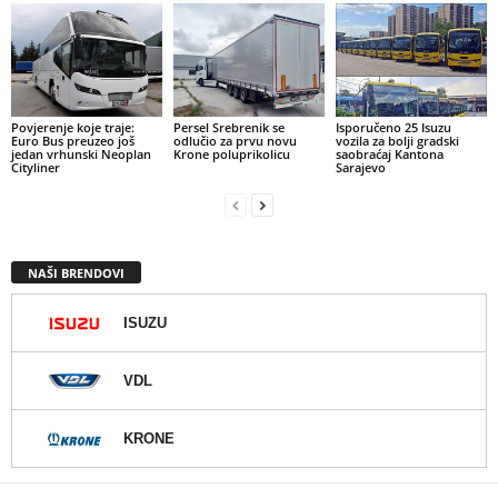
Povjerenje koje traje:
Persel Srebrenik se
Isporučeno 25 Isuzu
Euro Bus preuzeo još
odlučio za prvu novu
vozila za bolji gradski
jedan vrhunski Neoplan
Krone poluprikolicu
saobraćaj Kantona
Cityliner
Sarajevo
NAŠI BRENDOVI
ISUZU
VDL
KRONE