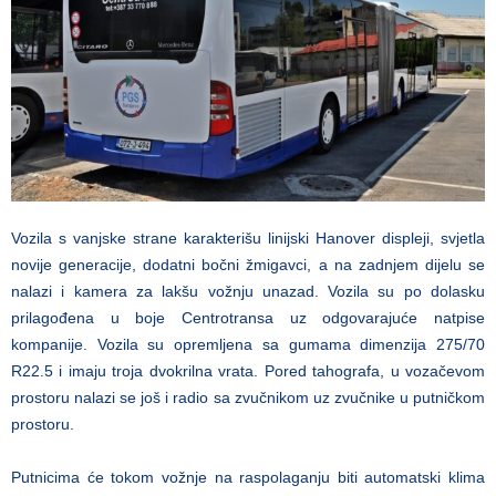
Vozila s vanjske strane karakterišu linijski Hanover displeji, svjetla
novije generacije, dodatni bočni žmigavci, a na zadnjem dijelu se
nalazi i kamera za lakšu vožnju unazad. Vozila su po dolasku
prilagođena u boje Centrotransa uz odgovarajuće natpise
kompanije. Vozila su opremljena sa gumama dimenzija 275/70
R22.5 i imaju troja dvokrilna vrata. Pored tahografa, u vozačevom
prostoru nalazi se još i radio sa zvučnikom uz zvučnike u putničkom
prostoru.
Putnicima će tokom vožnje na raspolaganju biti automatski klima