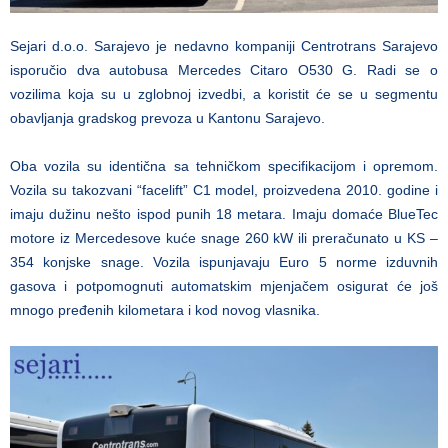
Sejari d.o.o. Sarajevo je nedavno kompaniji Centrotrans Sarajevo
isporučio dva autobusa Mercedes Citaro O530 G. Radi se o
vozilima koja su u zglobnoj izvedbi, a koristit će se u segmentu
obavljanja gradskog prevoza u Kantonu Sarajevo.
Oba vozila su identična sa tehničkom specifikacijom i opremom.
Vozila su takozvani “facelift” C1 model, proizvedena 2010. godine i
imaju dužinu nešto ispod punih 18 metara. Imaju domaće BlueTec
motore iz Mercedesove kuće snage 260 kW ili preračunato u KS –
354 konjske snage. Vozila ispunjavaju Euro 5 norme izduvnih
gasova i potpomognuti automatskim mjenjačem osigurat će još
mnogo pređenih kilometara i kod novog vlasnika.