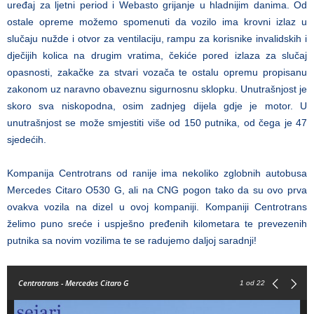
uređaj za ljetni period i Webasto grijanje u hladnijim danima. Od
ostale opreme možemo spomenuti da vozilo ima krovni izlaz u
slučaju nužde i otvor za ventilaciju, rampu za korisnike invalidskih i
dječijih kolica na drugim vratima, čekiće pored izlaza za slučaj
opasnosti, zakačke za stvari vozača te ostalu opremu propisanu
zakonom uz naravno obaveznu sigurnosnu sklopku. Unutrašnjost je
skoro sva niskopodna, osim zadnjeg dijela gdje je motor. U
unutrašnjost se može smjestiti više od 150 putnika, od čega je 47
sjedećih.
Kompanija Centrotrans od ranije ima nekoliko zglobnih autobusa
Mercedes Citaro O530 G, ali na CNG pogon tako da su ovo prva
ovakva vozila na dizel u ovoj kompaniji. Kompaniji Centrotrans
želimo puno sreće i uspješno pređenih kilometara te prevezenih
putnika sa novim vozilima te se radujemo daljoj saradnji!
Centrotrans - Mercedes Citaro G
1
od 22