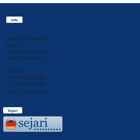
Info
Sejari d.o.o. Sarajevo
Blažuj 78,
71215 Blažuj - Sarajevo
Bosna i Hercegovina
Centrala:
Tel: +387 33 770 300
Fax: +387 33 770 301
e-mail: info@sejari.ba
Sejari