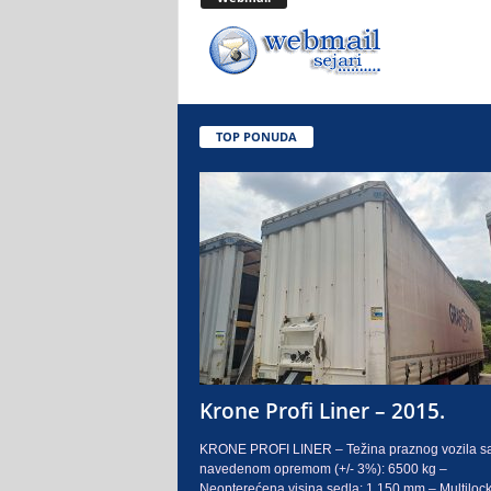
.
o
.
TOP PONUDA
S
a
r
a
j
e
Krone Profi Liner – 2015.
v
KRONE PROFI LINER – Težina praznog vozila s
navedenom opremom (+/- 3%): 6500 kg –
o
Neopterećena visina sedla: 1.150 mm – Multilock