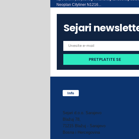
Neoplan Cityliner N1216...
Sejari newslett
Info
Sejari d.o.o. Sarajevo
Blažuj 78,
71215 Blažuj - Sarajevo
Bosna i Hercegovina