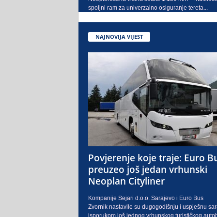
spoljni ram za univerzalno osiguranje tereta...
NAJNOVIJA VIJEST
Povjerenje koje traje: Euro B
preuzeo još jedan vrhunski
Neoplan Cityliner
Kompanije Sejari d.o.o. Sarajevo i Euro Bus
Zvornik nastavile su dugogodišnju i uspješnu sa
isporukom još jednog vrhunskog turističkog auto