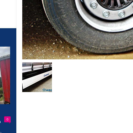
0
a
-