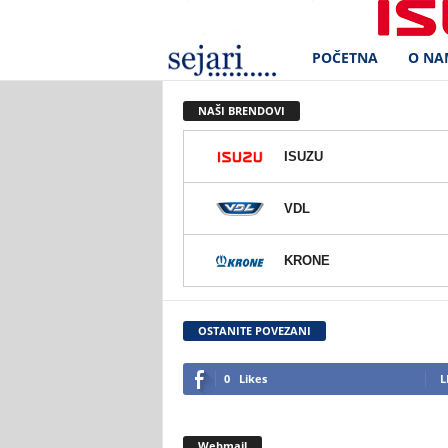
POČETNA
O NA
S
e
NAŠI BRENDOVI
j
ISUZU
a
VDL
r
KRONE
i
d
OSTANITE POVEZANI
.
0
Likes
L
o
Webmail