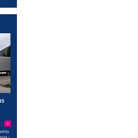
us
0
radnju
busa –