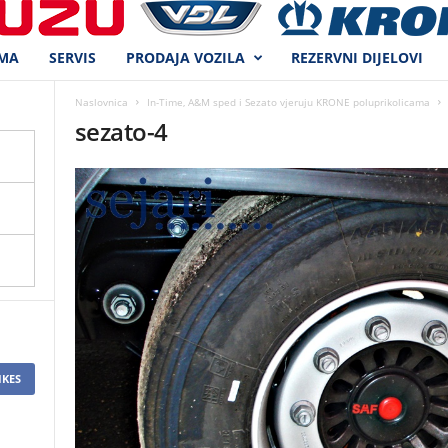
MA
SERVIS
PRODAJA VOZILA
REZERVNI DIJELOVI
Naslovnica
In-Time, A&M sped i Sezato vjeruju KRONE poluprikolicama
sezato-4
IKES