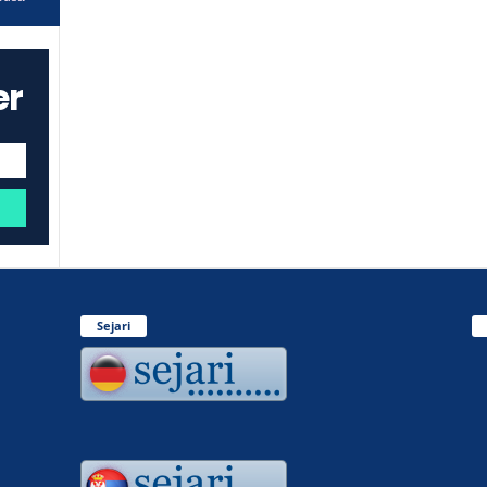
er
Sejari