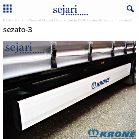
Naslovnica
In-Time, A&M sped i Sezato vjeruju KRONE poluprikolicama
sezato-3
sezato-3