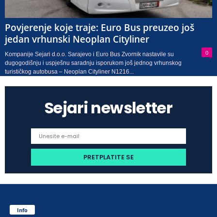
Povjerenje koje traje: Euro Bus preuzeo još
jedan vrhunski Neoplan Cityliner
0
Kompanije Sejari d.o.o. Sarajevo i Euro Bus Zvornik nastavile su
dugogodišnju i uspješnu saradnju isporukom još jednog vrhunskog
turističkog autobusa – Neoplan Cityliner N1216...
Sejari newsletter
Info