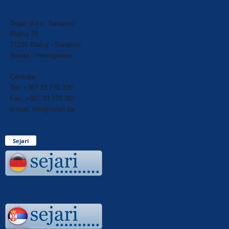
Sejari d.o.o. Sarajevo
Blažuj 78,
71215 Blažuj - Sarajevo
Bosna i Hercegovina
Centrala:
Tel: +387 33 770 300
Fax: +387 33 770 301
e-mail: info@sejari.ba
Sejari