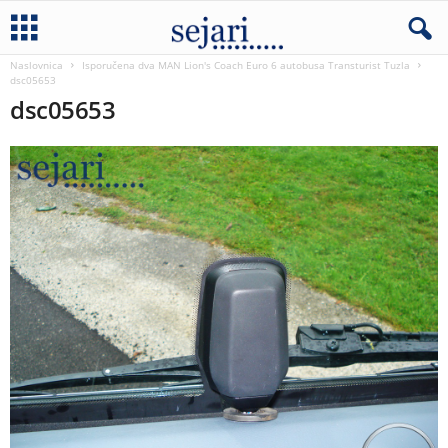
Naslovnica
Isporučena dva MAN Lion's Coach Euro 6 autobusa Transturist Tuzla
dsc05653
dsc05653