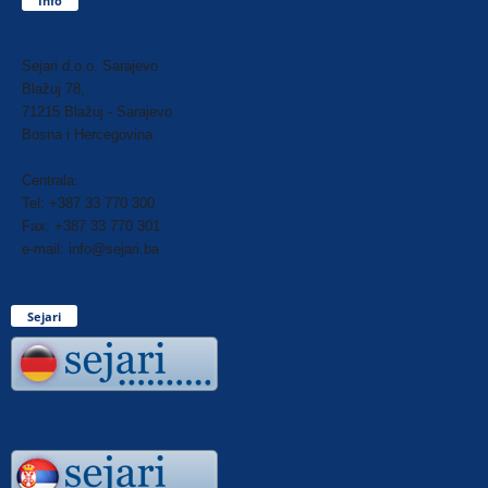
Info
Sejari d.o.o. Sarajevo
Blažuj 78,
71215 Blažuj - Sarajevo
Bosna i Hercegovina
Centrala:
Tel: +387 33 770 300
Fax: +387 33 770 301
e-mail: info@sejari.ba
Sejari