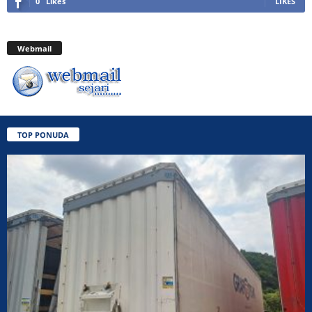
0
Likes
LIKES
Webmail
TOP PONUDA