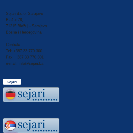
Sejari d.o.o. Sarajevo
Blažuj 78,
71215 Blažuj - Sarajevo
Bosna i Hercegovina
Centrala:
Tel: +387 33 770 300
Fax: +387 33 770 301
e-mail: info@sejari.ba
Sejari