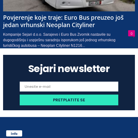
Povjerenje koje traje: Euro Bus preuzeo još
jedan vrhunski Neoplan Cityliner
0
Kompanije Sejari d.o.o. Sarajevo i Euro Bus Zvornik nastavile su
dugogodišnju i uspješnu saradnju isporukom još jednog vrhunskog
turističkog autobusa – Neoplan Cityliner N1216...
Sejari newsletter
Info