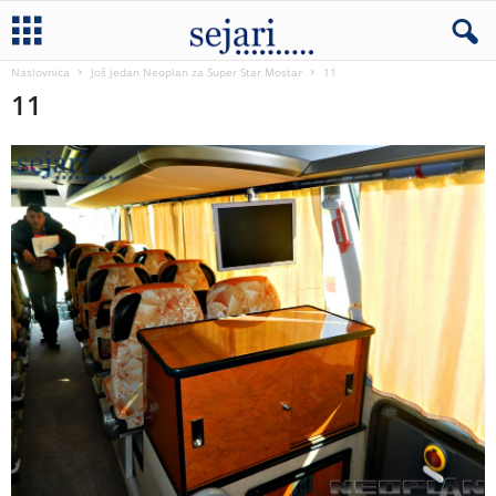
Naslovnica
Još jedan Neoplan za Super Star Mostar
11
11