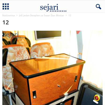
Naslovnica
Još jedan Neoplan za Super Star Mostar
12
12