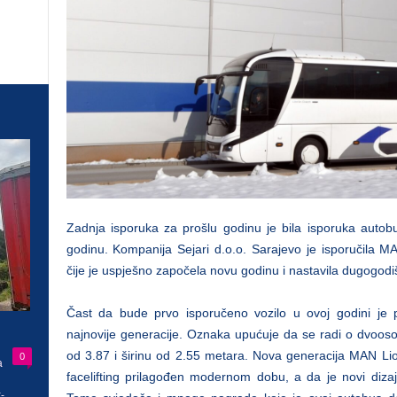
Zadnja isporuka za prošlu godinu je bila isporuka autob
godinu. Kompanija Sejari d.o.o. Sarajevo je isporučila MA
čije je uspješno započela novu godinu i nastavila dugogodi
Čast da bude prvo isporučeno vozilo u ovoj godini je 
najnovije generacije. Oznaka upućuje da se radi o dvooso
od 3.87 i širinu od 2.55 metara. Nova generacija MAN Lio
0
a
facelifting prilagođen modernom dobu, a da je novi dizaj
-