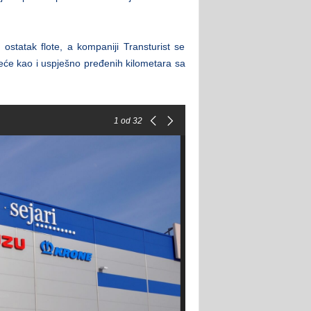
statak flote, a kompaniji Transturist se
će kao i uspješno pređenih kilometara sa
1
od 32