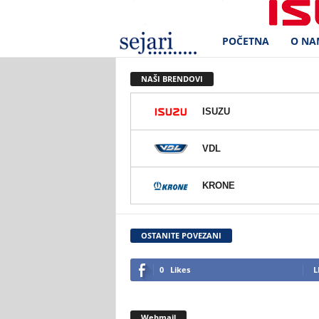
POČETNA
O NA
S
e
NAŠI BRENDOVI
j
ISUZU
a
VDL
r
KRONE
i
d
OSTANITE POVEZANI
.
0
Likes
L
o
Webmail