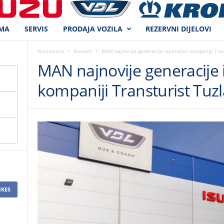
MA
SERVIS
PRODAJA VOZILA
REZERVNI DIJELOVI
Naslovnica
Novosti
MAN najnovije generacije isporučen kompaniji Tran
MAN najnovije generacije
kompaniji Transturist Tuzl
IKES