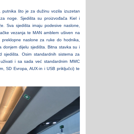
 putnika što je za dužinu vozila izuzetan
 za noge. Sjedišta su proizvođača Kiel i
že. Sva sjedišta imaju podesive naslone,
ri tačke vezanja te MAN amblem ušiven na
 i preklopne naslone za ruke do hodnika,
 donjem dijelu sjedišta. Bitna stavka su i
d sjedišta. Osim standardnih sistema za
ci uživati i sa sada već standardnim MMC
, SD Evropa, AUX-in i USB priključci) te