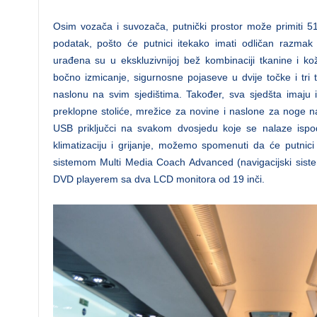
Osim vozača i suvozača, putnički prostor može primiti 51
podatak, pošto će putnici itekako imati odličan razmak
urađena su u ekskluzivnijoj bež kombinaciji tkanine i ko
bočno izmicanje, sigurnosne pojaseve u dvije točke i t
naslonu na svim sjedištima. Također, sva sjedšta imaju
preklopne stoliće, mrežice za novine i naslone za noge na
USB priključci na svakom dvosjedu koje se nalaze ispo
klimatizaciju i grijanje, možemo spomenuti da će putni
sistemom Multi Media Coach Advanced (navigacijski sistem
DVD playerem sa dva LCD monitora od 19 inči.