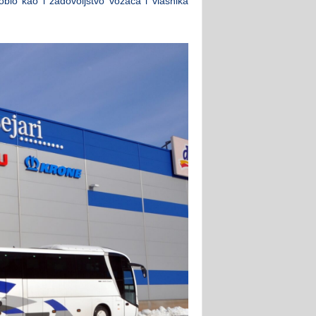
io kao i zadovoljstvo vozača i vlasnika