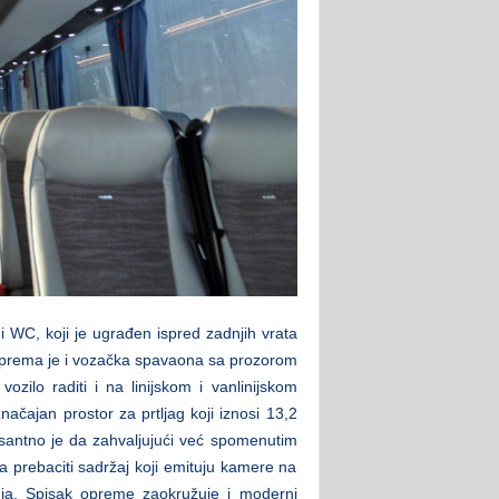
š i WC, koji je ugrađen ispred zadnjih vrata
oprema je i vozačka spavaona sa prozorom
ozilo raditi i na linijskom i vanlinijskom
načajan prostor za prtljag koji iznosi 13,2
resantno je da zahvaljujući već spomenutim
prebaciti sadržaj koji emituju kamere na
nja. Spisak opreme zaokružuje i moderni