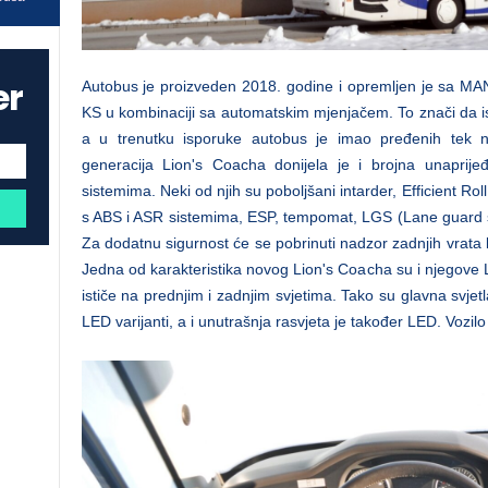
er
Autobus je proizveden 2018. godine i opremljen je sa 
KS u kombinaciji sa automatskim mjenjačem. To znači da 
a u trenutku isporuke autobus je imao pređenih tek 
generacija Lion's Coacha donijela je i brojna unaprije
sistemima. Neki od njih su poboljšani intarder, Efficient Rol
s ABS i ASR sistemima, ESP, tempomat, LGS (Lane guard 
Za dodatnu sigurnost će se pobrinuti nadzor zadnjih vrat
Jedna od karakteristika novog Lion's Coacha su i njegove 
ističe na prednjim i zadnjim svjetima. Tako su glavna svjet
LED varijanti, a i unutrašnja rasvjeta je također LED. Vozilo