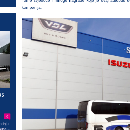
Tome svjedoče i mnoge nagrade koje je ovaj autobus dob
kompanija.
us
0
radnju
busa –