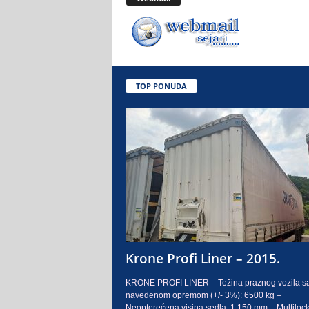
.
o
.
TOP PONUDA
S
a
r
a
j
e
Krone Profi Liner – 2015.
v
KRONE PROFI LINER – Težina praznog vozila s
navedenom opremom (+/- 3%): 6500 kg –
o
Neopterećena visina sedla: 1.150 mm – Multilock