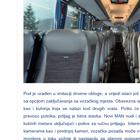
Pod je urađen u imitaciji drvene obloge, a vrijedi istaći jo
sa opcijom zaključavanja sa vozačkog mjesta. Obavezna 
kao i kuhinja koja se nalazi kod drugih vrata. Pošto će v
prevozu putnika, prtljag je bitna stavka. Novi MAN nudi i z
kubnih metara uključujući i police za ručnu prtljagu. Inte
kamerama kao i prednjoj kameri, vozačka posada može na 
monitore u toku vožnje ili navigaciju sa planom putova