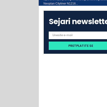
Neoplan Cityliner N1216...
Sejari newslett