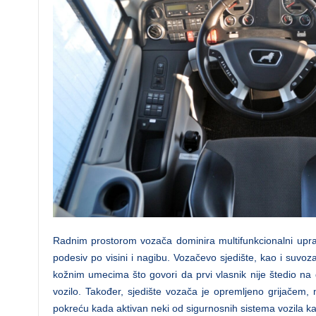
Radnim prostorom vozača dominira multifunkcionalni uprav
podesiv po visini i nagibu. Vozačevo sjedište, kao i suvoza
kožnim umecima što govori da prvi vlasnik nije štedio na d
vozilo. Također, sjedište vozača je opremljeno grijačem,
pokreću kada aktivan neki od sigurnosnih sistema vozila kao