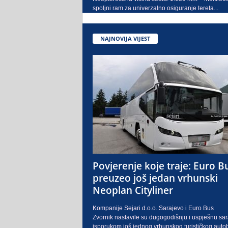
spoljni ram za univerzalno osiguranje tereta...
NAJNOVIJA VIJEST
Povjerenje koje traje: Euro B
preuzeo još jedan vrhunski
Neoplan Cityliner
Kompanije Sejari d.o.o. Sarajevo i Euro Bus
Zvornik nastavile su dugogodišnju i uspješnu sa
isporukom još jednog vrhunskog turističkog auto