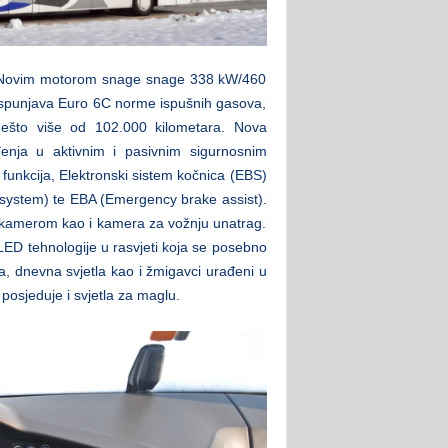
MANovim motorom snage snage 338 kW/460
ispunjava Euro 6C norme ispušnih gasova,
nešto više od 102.000 kilometara. Nova
đenja u aktivnim i pasivnim sigurnosnim
l funkcija, Elektronski sistem kočnica (EBS)
system) te EBA (Emergency brake assist).
a kamerom kao i kamera za vožnju unatrag.
LED tehnologije u rasvjeti koja se posebno
la, dnevna svjetla kao i žmigavci urađeni u
 posjeduje i svjetla za maglu.